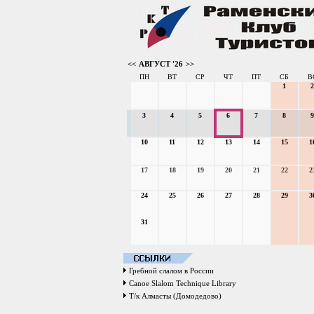
<<
АВГУСТ '26
>>
ПН
ВТ
СР
ЧТ
ПТ
СБ
В
1
2
3
4
5
6
7
8
9
10
11
12
13
14
15
1
17
18
19
20
21
22
2
24
25
26
27
28
29
3
31
Гребной слалом в России
Canoe Slalom Technique Library
Т/к Алмасты (Домодедово)