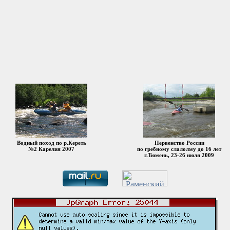
Водный поход по р.Кереть
Первенство России
№2 Карелия 2007
по гребному слалолму до 16 лет
г.Тюмень, 23-26 июля 2009