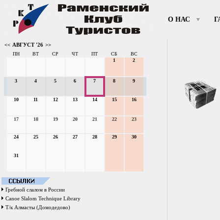
О НАС
Г
<<
АВГУСТ '26
>>
ПН
ВТ
СР
ЧТ
ПТ
СБ
ВС
1
2
3
4
5
6
7
8
9
10
11
12
13
14
15
16
17
18
19
20
21
22
23
24
25
26
27
28
29
30
31
Гребной слалом в России
Canoe Slalom Technique Library
Т/к Алмасты (Домодедово)