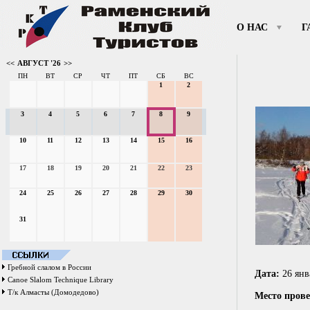
О НАС
Г
<<
АВГУСТ '26
>>
ПН
ВТ
СР
ЧТ
ПТ
СБ
ВС
1
2
3
4
5
6
7
8
9
10
11
12
13
14
15
16
17
18
19
20
21
22
23
24
25
26
27
28
29
30
31
Гребной слалом в России
Дата:
26 янв
Canoe Slalom Technique Library
Т/к Алмасты (Домодедово)
Место прове