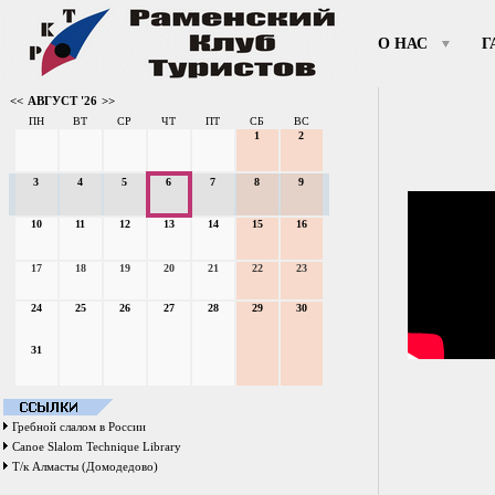
О НАС
Г
<<
АВГУСТ '26
>>
ПН
ВТ
СР
ЧТ
ПТ
СБ
ВС
1
2
3
4
5
6
7
8
9
10
11
12
13
14
15
16
17
18
19
20
21
22
23
24
25
26
27
28
29
30
31
Гребной слалом в России
Canoe Slalom Technique Library
Т/к Алмасты (Домодедово)